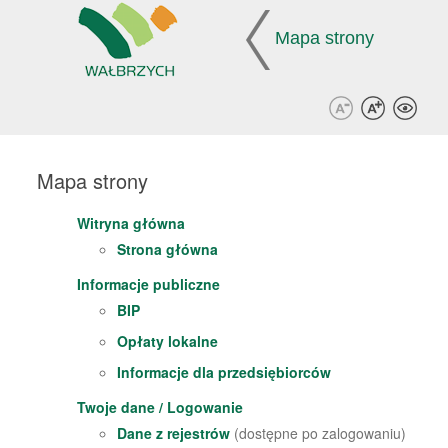
Przejdź do zawartości
Przejdź do menu ułatwień dostępu
Przejdź do mapy strony
Przejdź do deklaracji dostępności
Mapa strony
Mapa strony
Witryna główna
Strona główna
Informacje publiczne
BIP
Opłaty lokalne
Informacje dla przedsiębiorców
Twoje dane / Logowanie
Dane z rejestrów
(dostępne po zalogowaniu)